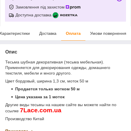
Замовлення під захистом
Доступна доставка
Характеристики
Доставка
Оплата
Умови повернення
Опис
Тесьма шубная декоративная (тесьма мебельная).
Применяется для декорирования одежды, домашнего
текстиля, мебели и много другого.
Цвет бордовый, ширина 1,3 см, моток 50 м
Продается только мотком 50 м
Цена указана за 1 моток
Другие виды тесьмы на нашем сайте вы можете найти по
7
Lace
.
com
.
ua
ссылке
Производство Китай
Приховати