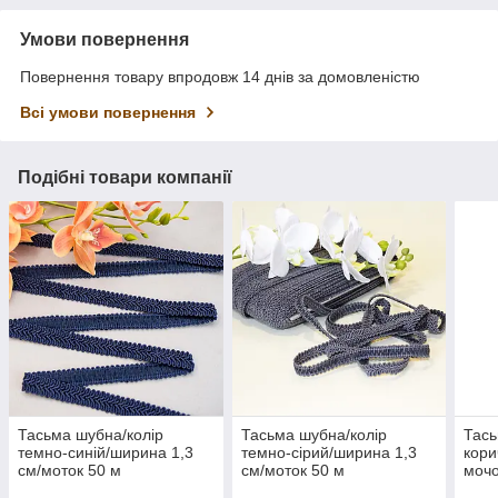
Умови повернення
Повернення товару впродовж 14 днів за домовленістю
Всі умови повернення
Подібні товари компанії
Тасьма шубна/колір
Тасьма шубна/колір
Тась
темно-синій/ширина 1,3
темно-сірий/ширина 1,3
кори
см/моток 50 м
см/моток 50 м
мочо