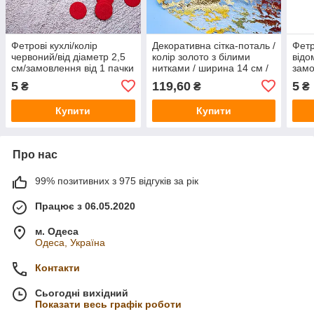
Фетрові кухлі/колір
Декоративна сітка-поталь /
Фетр
червоний/від діаметр 2,5
колір золото з білими
відо
см/замовлення від 1 пачки
нитками / ширина 14 см /
замо
(20 шт.)
рулон 9 м / замовлення
пако
5
119,60
5
₴
₴
₴
від 1 штуки
Купити
Купити
Про нас
99% позитивних з 975 відгуків за рік
Працює з 06.05.2020
м. Одеса
Одеса, Україна
Контакти
Сьогодні вихідний
Показати весь графік роботи