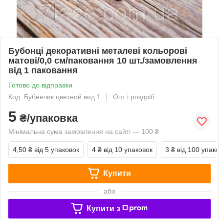
Бубонці декоративні металеві кольорові
матові/0,0 см/паковання 10 шт./замовлення
від 1 паковання
Готово до відправки
Код: Бубенчик цветной вид 1
Опт і роздріб
5
₴/упаковка
Мінімальна сума замовлення на сайті — 100 ₴
4,50 ₴
від 5 упаковок
4 ₴
від 10 упаковок
3 ₴
від 100 упак
Купити
або
Купити з