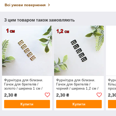
Всі умови повернення
З цим товаром також замовляють
Фурнітура для білизни.
Фурнітура для білизни.
Фурн
Гачок для бретелів /
Гачок для бретелів /
Кіль
золото / ширина 1 см /
чорний / ширина 1,2 см /
проз
замовлення від 1 штуки
замовлення від 1 штуки
замо
2,30
2,30
2,3
₴
₴
Купити
Купити