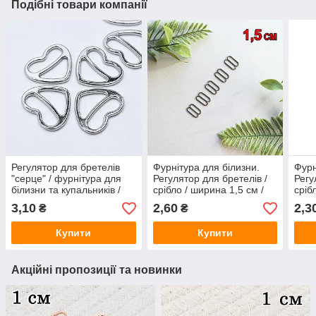
Подібні товари компанії
Регулятор для бретелів
Фурнітура для білизни.
Фурн
"серце" / фурнітура для
Регулятор для бретелів /
Регу
білизни та купальників /
срібло / ширина 1,5 см /
сріб
срібло / ширина 1 см /
замовлення від 1 штуки
замо
3,10
2,60
2,3
₴
₴
замовлення від 1 штуки
Купити
Купити
Акційні пропозиції та новинки