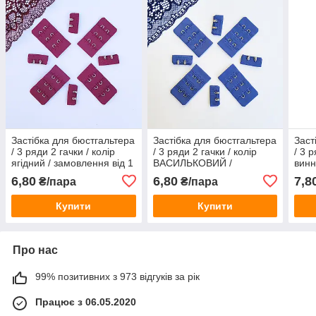
Застібка для бюстгальтера
Застібка для бюстгальтера
Заст
/ 3 ряди 2 гачки / колір
/ 3 ряди 2 гачки / колір
/ 3 р
ягідний / замовлення від 1
ВАСИЛЬКОВИЙ /
винн
пари
замовлення від 1 пари
пар
6,80
6,80
7,8
₴/пара
₴/пара
Купити
Купити
Про нас
99% позитивних з 973 відгуків за рік
Працює з 06.05.2020