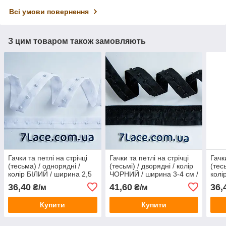
Всі умови повернення
З цим товаром також замовляють
Гачки та петлі на стрічці
Гачки та петлі на стрічці
Гачк
(тесьма) / однорядні /
(тесьмі) / дворядні / колір
(тес
колір БІЛИЙ / ширина 2,5
ЧОРНИЙ / ширина 3-4 см /
колі
см / ріжемо від 1 метра
ріжемо від 1 метра
2,5 
36,40
41,60
36,
₴/м
₴/м
мет
Купити
Купити