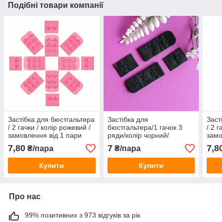
Подібні товари компанії
Застібка для бюстгальтера
Застібка для
Заст
/ 2 гачки / колір рожевий /
бюстгальтера/1 гачок 3
/ 2 г
замовлення від 1 пари
ряди/колір чорний/
замо
замовлення від 1 пари
7,80
7
7,8
₴/пара
₴/пара
Купити
Купити
Про нас
99% позитивних з 973 відгуків за рік