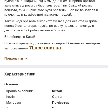
Буває різної ширини: від 3 мм до 2,5 см. Ширина бретелі
залежить від розміру бюстгальтера: чим більший розмір і
повнота, тим ширше має бути бретель, щоб не врізалася в
плече, і для комфортної підтримки грудей.
Також іноді бретель використовується для окантовки зрізів
пояса бюстгальтера, трусів, по верху чашок, а також для
декоративної обробки нижньої білизни.
Виробництво Китай
Більше фурнітури для пошиття спідньої білизни ви знайдете
7Lace.com.ua
за посиланням
Приховати
Характеристики
Основні
Країна виробник
Китай
Колір
Синій
Матеріал
Поліестер