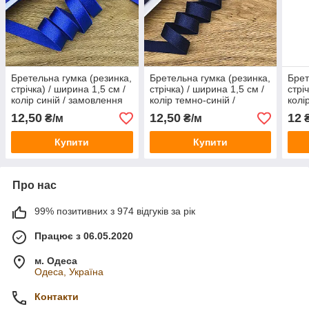
Бретельна гумка (резинка,
Бретельна гумка (резинка,
Брет
стрічка) / ширина 1,5 см /
стрічка) / ширина 1,5 см /
стрі
колір синій / замовлення
колір темно-синій /
колі
від 1 метра
замовлення від 1 метра
замо
12,50
12,50
12
₴/м
₴/м
₴
Купити
Купити
Про нас
99% позитивних з 974 відгуків за рік
Працює з 06.05.2020
м. Одеса
Одеса, Україна
Контакти