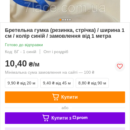
Бретельна гумка (резинка, стрічка) / ширина 1
см / колір синій / замовлення від 1 метра
Готово до відправки
Код: БГ - 1 синій
Опт і роздріб
10,40
₴/м
Мінімальна сума замовлення на сайті — 100 ₴
9,90 ₴
від 20 м
9,40 ₴
від 45 м
8,80 ₴
від 90 м
Купити
або
Купити з