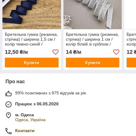
Бретельна гумка (резинка,
Бретельна гумка (резинка,
Брет
стрічка) / ширина 1,5 см /
стрічка) / ширина 1 см /
стрі
колір темно-синій /
колір білий зі сріблом /
колі
замовлення від 1 метра
замовлення від 1 метра
від 
12,50
14
12
₴/м
₴/м
₴
Купити
Купити
Про нас
99% позитивних з 975 відгуків за рік
Працює з 06.05.2020
м. Одеса
Одеса, Україна
Контакти