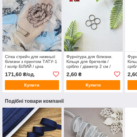
Сітка стрейч для нижньої
Фурнітура для білизни.
Фурн
білизни з принтом ТАТУ-1
Кільця для бретелів /
Кіль
/ колір БІЛИЙ / ціна
срібло / діаметр 2 см /
сріб
вказана за 0,5 метра
замовлення від 1 штуки
замо
171,60
2,60
2,6
₴/од.
₴
Купити
Купити
Подібні товари компанії