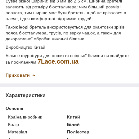
Буває різної ширини: від 3 мм до 2,5 см. Ширина бретелі
залежить від розміру бюстгальтера: чим більший розмір і
повнота, тим ширше має бути бретель, щоб не врізалася в
плече, і для комфортної підтримки грудей.
Також іноді бретель використовується для окантовки зрізів
пояса бюстгальтера, трусів, по верху чашок, а також для
декоративної обробки нижньої білизни.
Виробництво Китай
Більше фурнітури для пошиття спідньої білизни ви знайдете
7Lace.com.ua
за посиланням
Приховати
Характеристики
Основні
Країна виробник
Китай
Колір
Білий
Матеріал
Поліестер