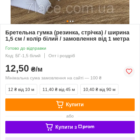
Бретельна гумка (резинка, стрічка) / ширина
1,5 см / колір білий / замовлення від 1 метра
Готово до відправки
Код: БГ-1,5 білий
Опт і роздріб
12,50
₴/м
Мінімальна сума замовлення на сайті — 100 ₴
12 ₴
від 10 м
11,40 ₴
від 45 м
10,40 ₴
від 90 м
Купити
або
Купити з