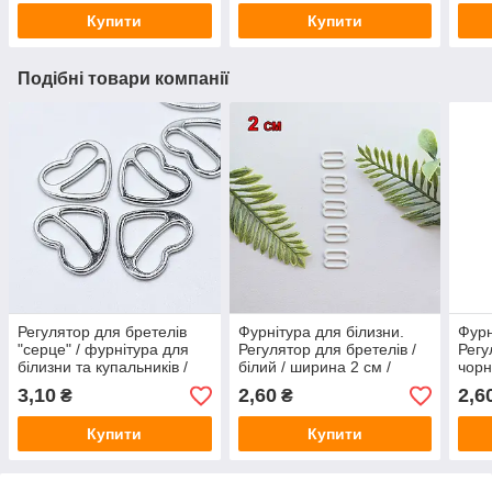
Купити
Купити
Подібні товари компанії
Регулятор для бретелів
Фурнітура для білизни.
Фурн
"серце" / фурнітура для
Регулятор для бретелів /
Регу
білизни та купальників /
білий / ширина 2 см /
чорн
срібло / ширина 1 см /
замовлення від 1 штуки
замо
3,10
2,60
2,6
₴
₴
замовлення від 1 штуки
Купити
Купити