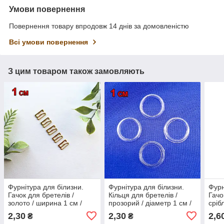
Умови повернення
Повернення товару впродовж 14 днів за домовленістю
Всі умови повернення
З цим товаром також замовляють
Фурнітура для білизни.
Фурнітура для білизни.
Фурн
Гачок для бретелів /
Кільця для бретелів /
Гачо
золото / ширина 1 см /
прозорий / діаметр 1 см /
сріб
замовлення від 1 штуки
замовлення від 1 штуки
замо
2,30
2,30
2,6
₴
₴