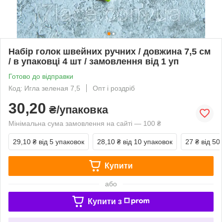
Набір голок швейних ручних / довжина 7,5 см
/ в упаковці 4 шт / замовлення від 1 уп
Готово до відправки
Код: Игла зеленая 7,5
Опт і роздріб
30,20
₴/упаковка
Мінімальна сума замовлення на сайті — 100 ₴
29,10 ₴
від 5 упаковок
28,10 ₴
від 10 упаковок
27 ₴
від 50
Купити
або
Купити з