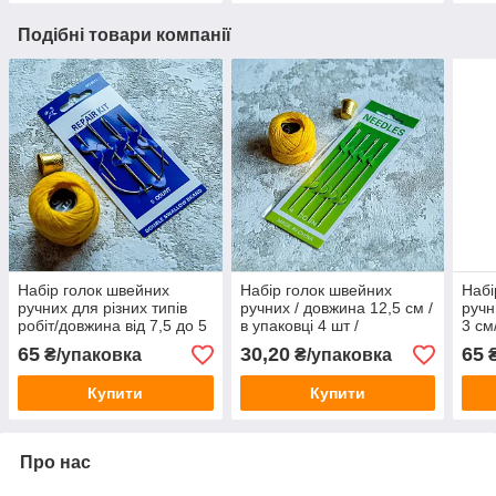
Подібні товари компанії
Набір голок швейних
Набір голок швейних
Набі
ручних для різних типів
ручних / довжина 12,5 см /
ручн
робіт/довжина від 7,5 до 5
в упаковці 4 шт /
3 см
см/в пакованні 6 шт./
замовлення від 1 уп
замо
65
30,20
65
₴/упаковка
₴/упаковка
₴
замовленні від 1 уп
Купити
Купити
Про нас