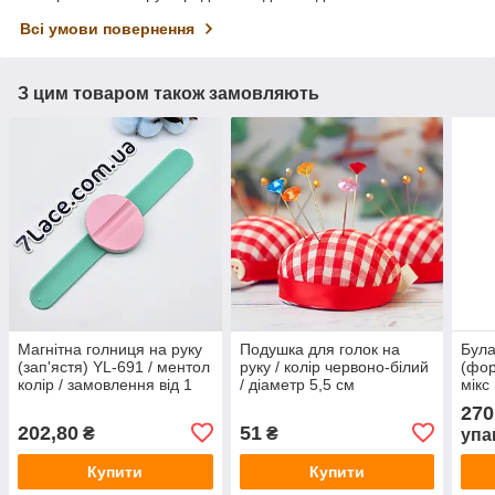
Всі умови повернення
З цим товаром також замовляють
Магнітна голниця на руку
Подушка для голок на
Була
(зап'ястя) YL-691 / ментол
руку / колір червоно-білий
(фор
колір / замовлення від 1
/ діаметр 5,5 см
мікс
штуки
від 
270
202,80
51
₴
₴
упа
Купити
Купити