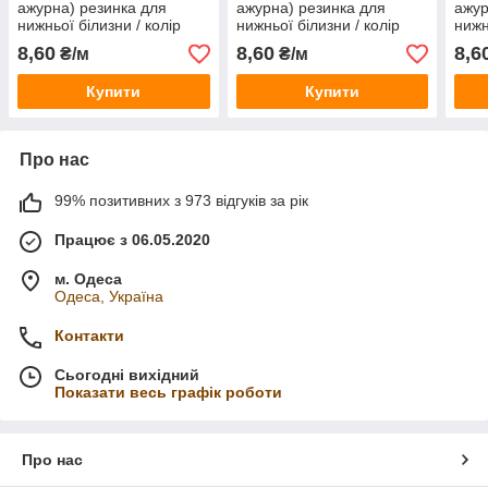
ажурна) резинка для
ажурна) резинка для
ажур
нижньої білизни / колір
нижньої білизни / колір
нижн
БІЛИЙ / ширина 1,5 см /
ТЕПЛИЙ БІЛИЙ / ширина
САЛ
8,60
8,60
8,6
₴/м
₴/м
замовлення від 1 метра
1,5 см / замовлення від 1
см /
метра
мет
Купити
Купити
Про нас
99% позитивних з 973 відгуків за рік
Працює з 06.05.2020
м. Одеса
Одеса, Україна
Контакти
Сьогодні вихідний
Показати весь графік роботи
Про нас