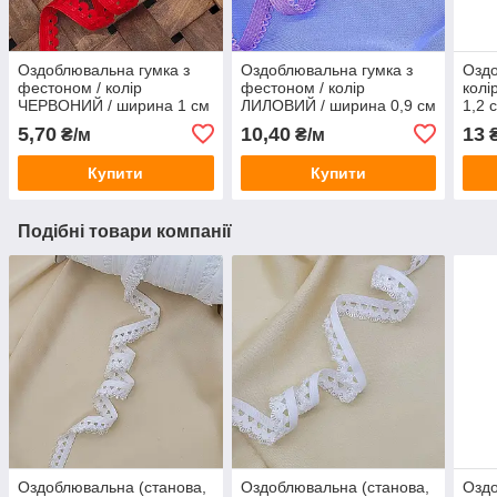
Оздоблювальна гумка з
Оздоблювальна гумка з
Оздо
фестоном / колір
фестоном / колір
колі
ЧЕРВОНИЙ / ширина 1 см
ЛИЛОВИЙ / ширина 0,9 см
1,2 
/ замовлення від 1 метра
/ замовлення від 1 метра
мет
5,70
10,40
13
₴/м
₴/м
₴
Купити
Купити
Подібні товари компанії
Оздоблювальна (станова,
Оздоблювальна (станова,
Оздо