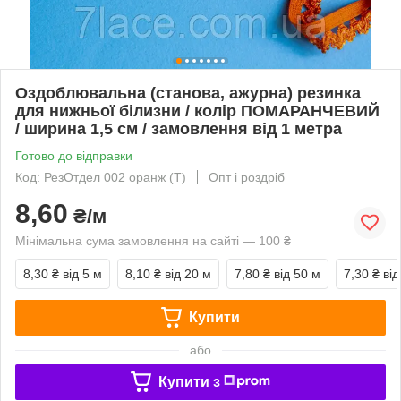
Оздоблювальна (станова, ажурна) резинка
для нижньої білизни / колір ПОМАРАНЧЕВИЙ
/ ширина 1,5 см / замовлення від 1 метра
Готово до відправки
Код: РезОтдел 002 оранж (Т)
Опт і роздріб
8,60
₴/м
Мінімальна сума замовлення на сайті — 100 ₴
8,30 ₴
від 5 м
8,10 ₴
від 20 м
7,80 ₴
від 50 м
7,30 ₴
від
Купити
або
Купити з