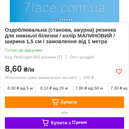
Оздоблювальна (станова, ажурна) резинка
для нижньої білизни / колір МАЛИНОВИЙ /
ширина 1,5 см / замовлення від 1 метра
Готово до відправки
Код: РезОтдел 002 малина (Т)
Опт і роздріб
8,60
₴/м
Мінімальна сума замовлення на сайті — 100 ₴
8,30 ₴
від 5 м
8,10 ₴
від 20 м
7,80 ₴
від 50 м
7,30 ₴
від
Купити
або
Купити з