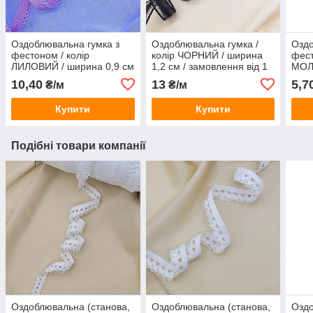
Оздоблювальна гумка з
Оздоблювальна гумка /
Оздо
фестоном / колір
колір ЧОРНИЙ / ширина
фест
ЛИЛОВИЙ / ширина 0,9 см
1,2 см / замовлення від 1
МОЛ
/ замовлення від 1 метра
метра
см /
10,40
13
5,7
₴/м
₴/м
мет
Купити
Купити
Подібні товари компанії
Оздоблювальна (станова,
Оздоблювальна (станова,
Оздо