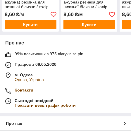
ажурна) резинка для
ажурна) резинка для
ажур
нижньої білизни / колір
нижньої білизни / колір
нижн
БІЛИЙ / ширина 1,5 см /
ТЕПЛИЙ БІЛИЙ / ширина
САЛ
8,60
8,60
8,6
₴/м
₴/м
замовлення від 1 метра
1,5 см / замовлення від 1
см /
метра
мет
Купити
Купити
Про нас
99% позитивних з 975 відгуків за рік
Працює з 06.05.2020
м. Одеса
Одеса, Україна
Контакти
Сьогодні вихідний
Показати весь графік роботи
Про нас