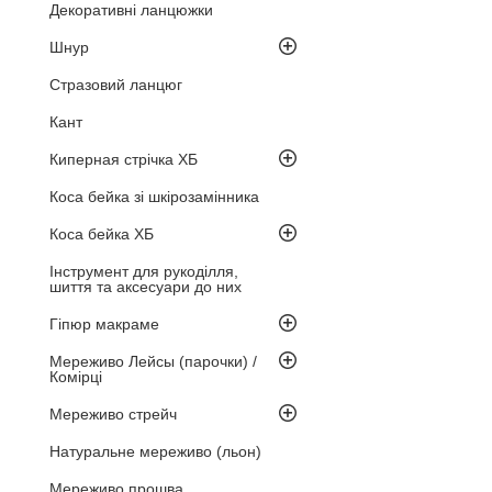
Декоративні ланцюжки
Шнур
Стразовий ланцюг
Кант
Киперная стрічка ХБ
Коса бейка зі шкірозамінника
Коса бейка ХБ
Інструмент для рукоділля,
шиття та аксесуари до них
Гіпюр макраме
Мереживо Лейсы (парочки) /
Комірці
Мереживо стрейч
Натуральне мереживо (льон)
Мереживо прошва