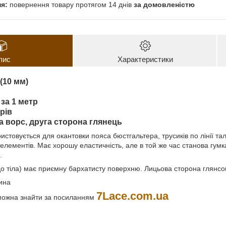
повернення товару протягом 14 днів
за домовленістю
пис
Характеристики
(10 мм)
 за 1 метр
рів
 ворс, друга сторона глянець
истовується для окантовки пояса бюстгальтера, трусиків по лінії талі
елементів. Має хорошу еластичність, але в той же час станова гумк
.
до тіла) має приємну бархатисту поверхню. Лицьова сторона глянсо
ина
7Lace.com.ua
 можна знайти за посиланням