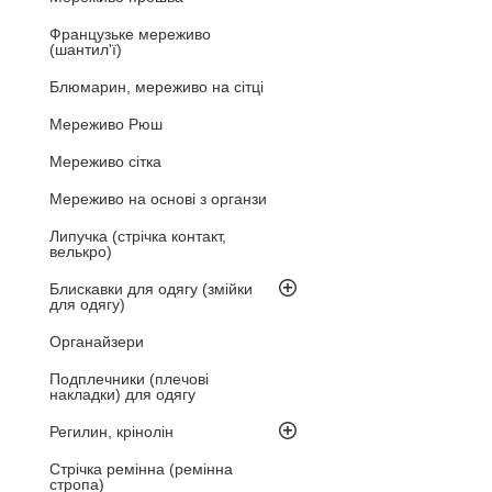
Французьке мереживо
(шантил'ї)
Блюмарин, мереживо на сітці
Мереживо Рюш
Мереживо сітка
Мереживо на основі з органзи
Липучка (стрічка контакт,
велькро)
Блискавки для одягу (змійки
для одягу)
Органайзери
Подплечники (плечові
накладки) для одягу
Регилин, крінолін
Стрічка ремінна (ремінна
стропа)