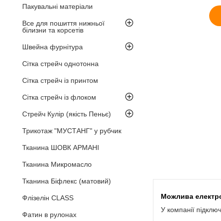
Пакувальні матеріали
Все для пошиття нижньої
білизни та корсетів
Швейна фурнітура
Сітка стрейч однотонна
Сітка стрейч із принтом
Сітка стрейч із флоком
Стрейч Кулір (якість Пеньє)
Трикотаж "МУСТАНГ" у рубчик
Тканина ШОВК АРМАНІ
Тканина Микромасло
Тканина Біфлекс (матовий)
Флізелін CLASS
У компанії підклю
Фатин в рулонах