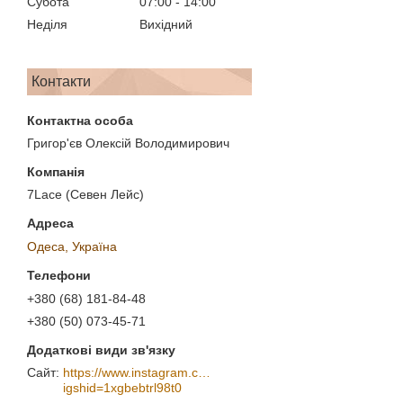
Субота
07:00
14:00
Неділя
Вихідний
Контакти
Григор'єв Олексій Володимирович
7Lace (Севен Лейс)
Одеса, Україна
+380 (68) 181-84-48
+380 (50) 073-45-71
https://www.instagram.com/7_lace/?
igshid=1xgbebtrl98t0