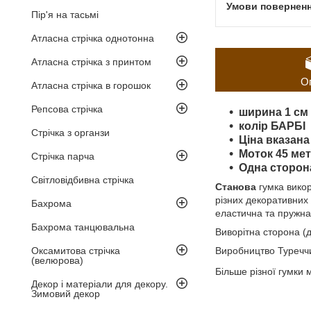
Пір'я на тасьмі
Атласна стрічка однотонна
Атласна стрічка з принтом
О
Атласна стрічка в горошок
Репсова стрічка
ширина 1 см 
колір
БАРБІ
Стрічка з органзи
Ціна вказана
Моток 45 мет
Стрічка парча
Одна сторона
Світловідбивна стрічка
Станова
гумка викор
різних декоративних 
Бахрома
еластична та пружна
Бахрома танцювальна
Виворітна сторона (
Оксамитова стрічка
Виробництво Туречч
(велюрова)
Більше різної гумки
Декор і матеріали для декору.
Зимовий декор