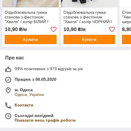
Оздоблювальна гумка
Оздоблювальна гумка
Стан
станова з фестоном
станова з фестоном
"Хви
"Хвиля" / колір БІЛИЙ /
"Хвиля" / колір ЧОРНИЙ /
шири
ширина 1,2 см /
ширина 1,2 см /
від 
10,90
10,90
8,8
₴/м
₴/м
замовлення від 1 метра
замовлення від 1 метра
Купити
Купити
Про нас
99% позитивних з 973 відгуків за рік
Працює з 06.05.2020
м. Одеса
Одеса, Україна
Контакти
Сьогодні вихідний
Показати весь графік роботи