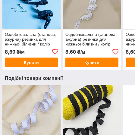
Оздоблювальна (станова,
Оздоблювальна (станова,
Оздо
ажурна) резинка для
ажурна) резинка для
ажур
нижньої білизни / колір
нижньої білизни / колір
нижн
САПФІРОВИЙ / ширина
БІЛИЙ / ширина 1,5 см /
КОР
8,60
8,60
8,6
₴/м
₴/м
1,5 см / замовлення від 1
замовлення від 1 метра
см /
метра
мет
Купити
Купити
Подібні товари компанії