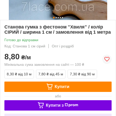
Станова гумка з фестоном "Хвиля" / колір
СІРИЙ / ширина 1 см / замовлення від 1 метра
Готово до відправки
Код: Станова 1 см сірий
Опт і роздріб
8,80
₴/м
Мінімальна сума замовлення на сайті — 100 ₴
8,30 ₴
від 10 м
7,80 ₴
від 45 м
7,30 ₴
від 90 м
Купити
або
Купити з