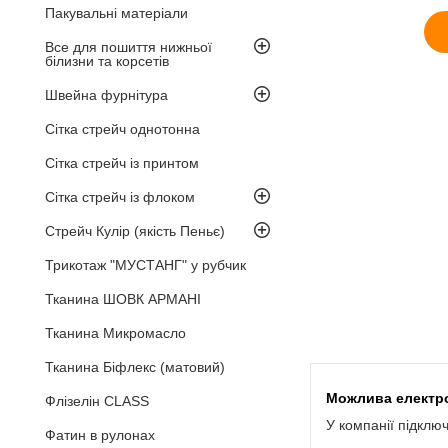
Пакувальні матеріали
Все для пошиття нижньої
білизни та корсетів
Швейна фурнітура
Сітка стрейч однотонна
Сітка стрейч із принтом
Сітка стрейч із флоком
Стрейч Кулір (якість Пеньє)
Трикотаж "МУСТАНГ" у рубчик
Тканина ШОВК АРМАНІ
Тканина Микромасло
Тканина Біфлекс (матовий)
Флізелін CLASS
У компанії підклю
Фатин в рулонах