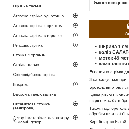
Пір'я на тасьмі
Атласна стрічка однотонна
Атласна стрічка з принтом
О
Атласна стрічка в горошок
Репсова стрічка
ширина 1 см 
колір САЛА
Стрічка з органзи
моток 45 мет
замовлення в
Стрічка парча
Еластична стрічка д
Світловідбивна стрічка
Застосовується при п
Бахрома
Бретель виготовляєть
Бахрома танцювальна
Буває різної ширини:
ширше має бути брет
Оксамитова стрічка
(велюрова)
Також іноді бретель 
обробки нижньої біл
Декор і матеріали для декору.
Виробництво Китай
Зимовий декор