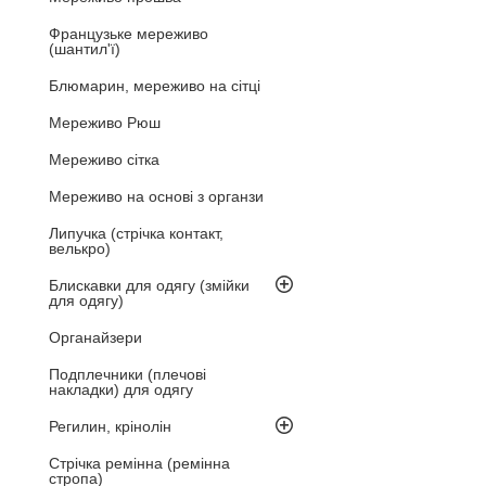
Французьке мереживо
(шантил'ї)
Блюмарин, мереживо на сітці
Мереживо Рюш
Мереживо сітка
Мереживо на основі з органзи
Липучка (стрічка контакт,
велькро)
Блискавки для одягу (змійки
для одягу)
Органайзери
Подплечники (плечові
накладки) для одягу
Регилин, крінолін
Стрічка ремінна (ремінна
стропа)