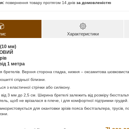
повернення товару протягом 14 днів
за домовленістю
пис
Характеристики
(10 мм)
ТОВИЙ
рів
ід 1 метра
ля бретелів. Верхня сторона гладка, нижня – оксамитова шовковист
ошитті спідньої білизни.
ся з еластичної стрічки або силікону.
 від 3 мм до 2,5 см. Ширина бретелі залежить від розміру бюстгальт
ель, щоб не врізалася в плече, і для комфортної підтримки грудей.
використовується для окантовки зрізів пояса бюстгальтера, трусів, 
изни.