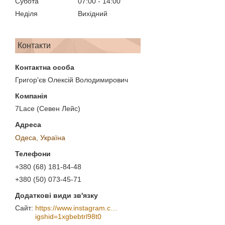
Субота
07:00
14:00
Неділя
Вихідний
Контакти
Григор'єв Олексій Володимирович
7Lace (Севен Лейс)
Одеса, Україна
+380 (68) 181-84-48
+380 (50) 073-45-71
https://www.instagram.com/7_lace/?
igshid=1xgbebtrl98t0