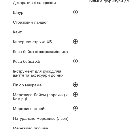
Більше фурнітури дл
Декоративні ланцюжки
Шнур
Стразовий ланцюг
Кант
Киперная стрічка ХБ
Коса бейка зі шкірозамінника
Коса бейка ХБ
Інструмент для рукоділля,
шиття та аксесуари до них
Гіпюр макраме
Мереживо Лейсы (парочки) /
Комірці
Мереживо стрейч
Натуральне мереживо (льон)
Мереживо прошва