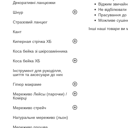
Декоративні ланцюжки
Віджим звичай
Не відбілювати
Шнур
Прасування до
Можливе сушінн
Стразовий ланцюг
Інші наші товари ви
Кант
Киперная стрічка ХБ
Коса бейка зі шкірозамінника
Коса бейка ХБ
Інструмент для рукоділля,
шиття та аксесуари до них
Гіпюр макраме
Мереживо Лейсы (парочки) /
Комірці
Мереживо стрейч
Натуральне мереживо (льон)
Мереживо прошва