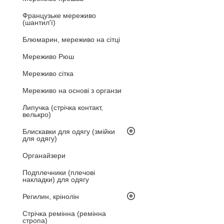
Французьке мереживо
(шантил'ї)
Блюмарин, мереживо на сітці
Мереживо Рюш
Мереживо сітка
Мереживо на основі з органзи
Липучка (стрічка контакт,
велькро)
Блискавки для одягу (змійки
для одягу)
Органайзери
Подплечники (плечові
накладки) для одягу
Регилин, крінолін
Стрічка ремінна (ремінна
стропа)