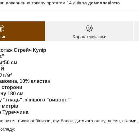
повернення товару протягом 14 днів
за домовленістю
пис
Характеристики
котаж Стрейч Кулір
є"
м*50 см
ИЙ
 г/м²
авовна, 10% еластан
2 сторони
ну 180 см
у "гладь", з іншого "виворіт"
0 метрів
 Туреччина
ошиття: нижньої білизни, футболок, дитячого одягу, лосин, піжами,
огляду: