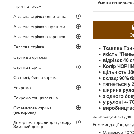
Пір'я на тасьмі
Атласна стрічка однотонна
Атласна стрічка з принтом
О
Атласна стрічка в горошок
Репсова стрічка
Тканина Три
якість "Пень
Стрічка з органзи
відрізок 40 с
Колір ЧОРН
Стрічка парча
щільність 180
Світловідбивна стрічка
склад: 90% б
тягнеться у 
Бахрома
ширина руло
з одного бок
Бахрома танцювальна
у рулоні +- 7
Оксамитова стрічка
виробництво
(велюрова)
Застосовується для п
Декор і матеріали для декору.
Рекомендації щодо д
Зимовий декор
Максимум 40°C