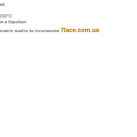
ний
 150°C
я в барабані
7lace.com.ua
 можете знайти за посиланням