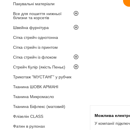
Пакувальні матеріали
Все для пошиття нижньої
білизни та корсетів
Швейна фурнітура
Сітка стрейч однотонна
Сітка стрейч із принтом
Сітка стрейч із флоком
Стрейч Кулір (якість Пеньє)
Трикотаж "МУСТАНГ" у рубчик
Тканина ШОВК АРМАНІ
Тканина Микромасло
Тканина Біфлекс (матовий)
Флізелін CLASS
У компанії підклю
Фатин в рулонах