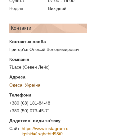
Субота
07:00
14:00
Неділя
Вихідний
Контакти
Григор'єв Олексій Володимирович
7Lace (Севен Лейс)
Одеса, Україна
+380 (68) 181-84-48
+380 (50) 073-45-71
https://www.instagram.com/7_lace/?
igshid=1xgbebtrl98t0