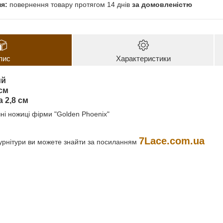
повернення товару протягом 14 днів
за домовленістю
пис
Характеристики
ий
см
 2,8 см
безпечні ножиці фірми "Golden Phoenix"
7Lace.com.ua
урнітури ви можете знайти за посиланням