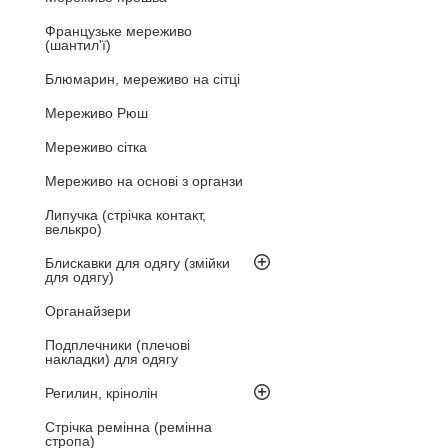
Французьке мереживо
(шантил'ї)
Блюмарин, мереживо на сітці
Мереживо Рюш
Мереживо сітка
Мереживо на основі з органзи
Липучка (стрічка контакт,
велькро)
Блискавки для одягу (змійки
для одягу)
Органайзери
Подплечники (плечові
накладки) для одягу
Регилин, крінолін
Стрічка ремінна (ремінна
стропа)