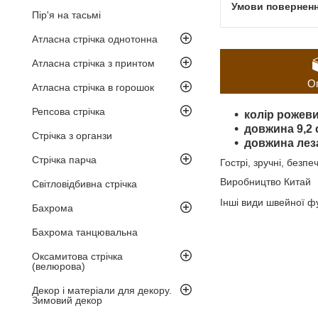
Пір'я на тасьмі
Атласна стрічка однотонна
Атласна стрічка з принтом
О
Атласна стрічка в горошок
Репсова стрічка
колір рожев
довжина 9,2 
Стрічка з органзи
довжина леза
Стрічка парча
​​​​​​​Гострі, зручні, 
Виробництво Китай
Світловідбивна стрічка
Інші види швейної ф
Бахрома
Бахрома танцювальна
Оксамитова стрічка
(велюрова)
Декор і матеріали для декору.
Зимовий декор