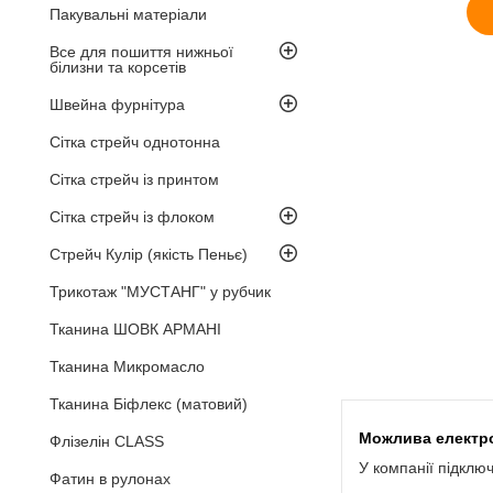
Пакувальні матеріали
Все для пошиття нижньої
білизни та корсетів
Швейна фурнітура
Сітка стрейч однотонна
Сітка стрейч із принтом
Сітка стрейч із флоком
Стрейч Кулір (якість Пеньє)
Трикотаж "МУСТАНГ" у рубчик
Тканина ШОВК АРМАНІ
Тканина Микромасло
Тканина Біфлекс (матовий)
Флізелін CLASS
У компанії підклю
Фатин в рулонах