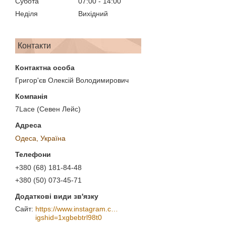
Субота
07:00
14:00
Неділя
Вихідний
Контакти
Григор'єв Олексій Володимирович
7Lace (Севен Лейс)
Одеса, Україна
+380 (68) 181-84-48
+380 (50) 073-45-71
https://www.instagram.com/7_lace/?
igshid=1xgbebtrl98t0