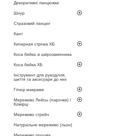
Декоративні ланцюжки
Шнур
Стразовий ланцюг
Кант
Киперная стрічка ХБ
Коса бейка зі шкірозамінника
Коса бейка ХБ
Інструмент для рукоділля,
шиття та аксесуари до них
Гіпюр макраме
Мереживо Лейсы (парочки) /
Комірці
Мереживо стрейч
Натуральне мереживо (льон)
Мереживо прошва