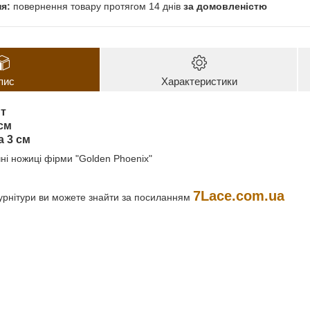
повернення товару протягом 14 днів
за домовленістю
пис
Характеристики
нт
см
а 3 см
ечні ножиці фірми "Golden Phoenix"
7Lace.com.ua
урнітури ви можете знайти за посиланням