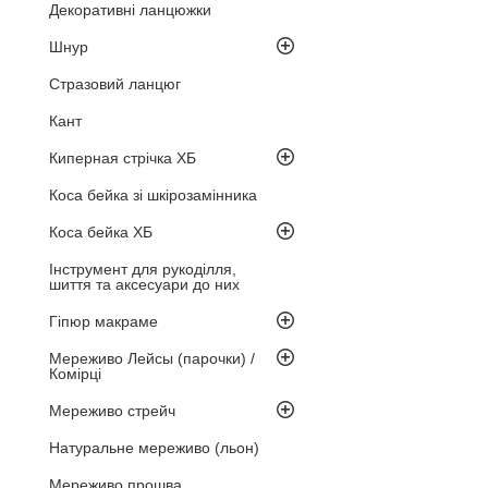
Декоративні ланцюжки
Шнур
Стразовий ланцюг
Кант
Киперная стрічка ХБ
Коса бейка зі шкірозамінника
Коса бейка ХБ
Інструмент для рукоділля,
шиття та аксесуари до них
Гіпюр макраме
Мереживо Лейсы (парочки) /
Комірці
Мереживо стрейч
Натуральне мереживо (льон)
Мереживо прошва