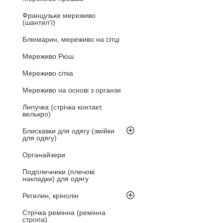
Французьке мереживо
(шантил'ї)
Блюмарин, мереживо на сітці
Мереживо Рюш
Мереживо сітка
Мереживо на основі з органзи
Липучка (стрічка контакт,
велькро)
Блискавки для одягу (змійки
для одягу)
Органайзери
Подплечники (плечові
накладки) для одягу
Регилин, крінолін
Стрічка ремінна (ремінна
стропа)