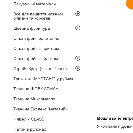
Пакувальні матеріали
Все для пошиття нижньої
білизни та корсетів
Швейна фурнітура
Сітка стрейч однотонна
Сітка стрейч із принтом
Сітка стрейч із флоком
Стрейч Кулір (якість Пеньє)
Трикотаж "МУСТАНГ" у рубчик
Тканина ШОВК АРМАНІ
Тканина Микромасло
Тканина Біфлекс (матовий)
Флізелін CLASS
У компанії підклю
Фатин в рулонах