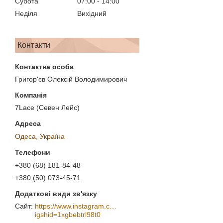
Субота
07:00
14:00
Неділя
Вихідний
Контакти
Григор'єв Олексій Володимирович
7Lace (Севен Лейс)
Одеса, Україна
+380 (68) 181-84-48
+380 (50) 073-45-71
https://www.instagram.com/7_lace/?
igshid=1xgbebtrl98t0