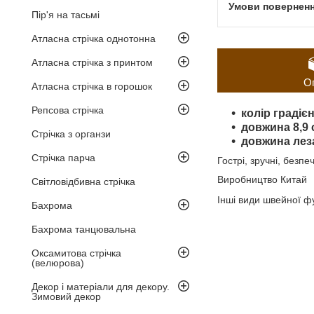
Пір'я на тасьмі
Атласна стрічка однотонна
Атласна стрічка з принтом
О
Атласна стрічка в горошок
Репсова стрічка
колір градіє
довжина 8,9 
Стрічка з органзи
довжина лез
Стрічка парча
Гострі, зручні, безп
Виробництво Китай
Світловідбивна стрічка
Інші види швейної ф
Бахрома
Бахрома танцювальна
Оксамитова стрічка
(велюрова)
Декор і матеріали для декору.
Зимовий декор