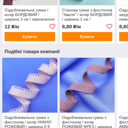
Оздоблювальна гумка /
Станова гумка з фестоном
Оздо
колір БОРДОВИЙ /
"Хвиля" / колір БОРДОВИЙ
ажур
ширина 3 см / замовлення
/ ширина 1 см /
нижн
від 1 метра
замовлення від 1 метра
ЧЕР
12
8,80
8,6
₴/м
₴/м
см /
мет
Купити
Купити
Подібні товари компанії
Оздоблювальна гумка з
Оздоблювальна гумка з
Оздо
фестоном / колір НІЖНО
фестоном / колір
фест
РОЖЕВИЙ / ширина 0,9
РОЖЕВИЙ ФРЕЗ / ширина
АКВА