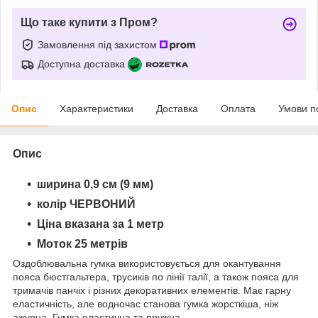
Що таке купити з Пром?
Замовлення під захистом
Доступна доставка
Опис
Характеристики
Доставка
Оплата
Умови п
Опис
ширина 0,9 см (9 мм)
колір ЧЕРВОНИЙ
Ціна вказана за 1 метр
Моток 25 метрів
Оздоблювальна гумка використовується для окантування
пояса бюстгальтера, трусиків по лінії талії, а також пояса для
тримачів панчіх і різних декоративних елементів. Має гарну
еластичність, але водночас станова гумка жорсткіша, ніж
ажурна. Гумка еластична та пружна.