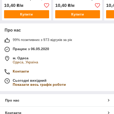
см / замовлення від 1
0,9 см / замовлення від 1
см /
10,40
10,40
10,
₴/м
₴/м
метра
метра
мет
Купити
Купити
Про нас
99% позитивних з 973 відгуків за рік
Працює з 06.05.2020
м. Одеса
Одеса, Україна
Контакти
Сьогодні вихідний
Показати весь графік роботи
Про нас
Контакти