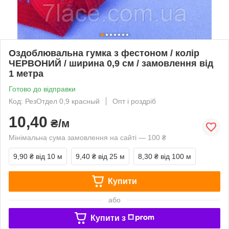
Оздоблювальна гумка з фестоном / колір
ЧЕРВОНИЙ / ширина 0,9 см / замовлення від
1 метра
Готово до відправки
Код: РезОтдел 0,9 красный
Опт і роздріб
10,40
₴/м
Мінімальна сума замовлення на сайті — 100 ₴
9,90 ₴
від 10 м
9,40 ₴
від 25 м
8,30 ₴
від 100 м
Купити
або
Купити з