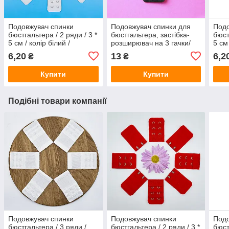
Подовжувач спинки
Подовжувач спинки для
Подо
бюстгальтера / 2 ряди / 3 *
бюстгальтера, застібка-
бюст
5 см / колір білий /
розширювач на 3 гачки/
5 см 
замовлення від 1 штуки
ширина 3,2 * 9 см см/
роже
6,20
13
6,2
₴
₴
замовлення від 1 шт
1 шт
Купити
Купити
Подібні товари компанії
Подовжувач спинки
Подовжувач спинки
Подо
бюстгальтера / 3 ряди /
бюстгальтера / 2 ряди / 3 *
бюст