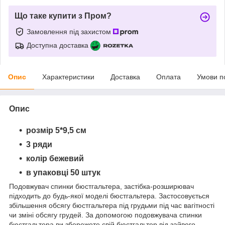
Що таке купити з Пром?
Замовлення під захистом
Доступна доставка
Опис
Характеристики
Доставка
Оплата
Умови п
Опис
розмір 5*9,5 см
3 ряди
колір бежевий
в упаковці 50 штук
Подовжувач спинки бюстгальтера, застібка-розширювач
підходить до будь-якої моделі бюстгальтера. Застосовується
збільшення обсягу бюстгальтера під грудьми під час вагітності
чи зміні обсягу грудей. За допомогою подовжувача спинки
бюстгальтера ви збережете свій бюстгальтер від зайвого