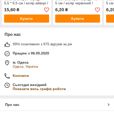
5,5 * 9,5 см / колір айворі /
5 см / колір червоний /
5 см
замовлення від 1 штуки
замовлення від 1 штуки
замо
15,60
6,20
6,2
₴
₴
Купити
Купити
Про нас
99% позитивних з 975 відгуків за рік
Працює з 06.05.2020
м. Одеса
Одеса, Україна
Контакти
Сьогодні вихідний
Показати весь графік роботи
Про нас