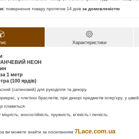
повернення товару протягом 14 днів
за домовленістю
пис
Характеристики
м
РАНЧЕВИЙ НЕОН
тин
 за 1 метр
тра (100 ярдів)
сний (сатиновий) для рукоділля та декору.
рикрас, у плетінні браслетів, при декорі предметів інтер'єру, у шве
р плавиться.
іцність, зносостійкість, пружність, м'якість і легкість.
7Lace.com.ua
ура ви можете знайти за посиланням