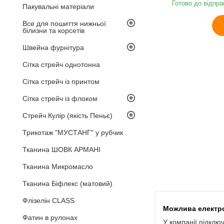
Готово до відпра
Пакувальні матеріали
Все для пошиття нижньої
білизни та корсетів
Швейна фурнітура
Сітка стрейч однотонна
Сітка стрейч із принтом
Сітка стрейч із флоком
Стрейч Кулір (якість Пеньє)
Трикотаж "МУСТАНГ" у рубчик
Тканина ШОВК АРМАНІ
Тканина Микромасло
Тканина Біфлекс (матовий)
Флізелін CLASS
Фатин в рулонах
У компанії підклю