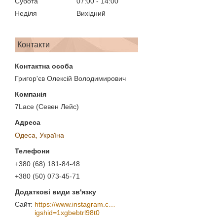
Субота
07:00
14:00
Неділя
Вихідний
Контакти
Григор'єв Олексій Володимирович
7Lace (Севен Лейс)
Одеса, Україна
+380 (68) 181-84-48
+380 (50) 073-45-71
https://www.instagram.com/7_lace/?
igshid=1xgbebtrl98t0