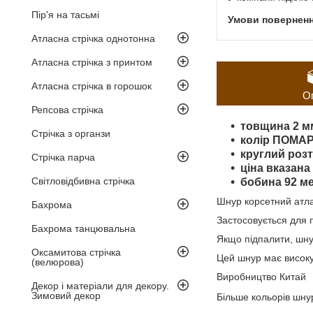
Пір'я на тасьмі
Атласна стрічка однотонна
Атласна стрічка з принтом
Атласна стрічка в горошок
О
Репсова стрічка
товщина 2 м
Стрічка з органзи
колір ПОМА
круглий роз
Стрічка парча
ціна вказана
Світловідбивна стрічка
бобина 92 ме
Шнур корсетний атла
Бахрома
Застосовується для п
Бахрома танцювальна
Якщо підпалити, шну
Оксамитова стрічка
Цей шнур має високу м
(велюрова)
Виробництво Китай
Декор і матеріали для декору.
Зимовий декор
Більше кольорів шн