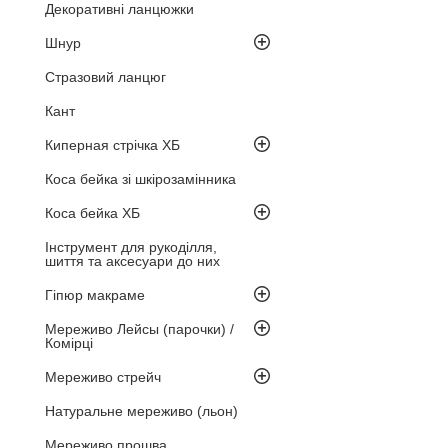
Декоративні ланцюжки
Шнур
Стразовий ланцюг
Кант
Киперная стрічка ХБ
Коса бейка зі шкірозамінника
Коса бейка ХБ
Інструмент для рукоділля,
шиття та аксесуари до них
Гіпюр макраме
Мереживо Лейсы (парочки) /
Комірці
Мереживо стрейч
Натуральне мереживо (льон)
Мереживо прошва