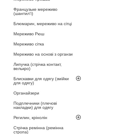
Французьке мереживо
(шантил'ї)
Блюмарин, мереживо на сітці
Мереживо Рюш
Мереживо сітка
Мереживо на основі з органзи
Липучка (стрічка контакт,
велькро)
Блискавки для одягу (змійки
для одягу)
Органайзери
Подплечники (плечові
накладки) для одягу
Регилин, крінолін
Стрічка ремінна (ремінна
стропа)