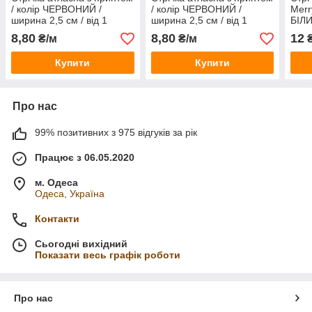
/ колір ЧЕРВОНИЙ /
/ колір ЧЕРВОНИЙ /
Merr
ширина 2,5 см / від 1
ширина 2,5 см / від 1
БІЛИ
метра
метра
замо
8,80
8,80
12
₴/м
₴/м
₴
Купити
Купити
Про нас
99% позитивних з 975 відгуків за рік
Працює з 06.05.2020
м. Одеса
Одеса, Україна
Контакти
Сьогодні вихідний
Показати весь графік роботи
Про нас