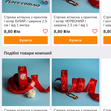
Стрічка атласна з принтом
Стрічка атласна з принтом
Стрі
/ колір БІЛИЙ / ширина 2,5
/ колір ЧЕРВОНИЙ /
/ к
см / від 1 метра
ширина 2,5 см / від 1
/ ши
метра
мет
8,80
8,80
8,8
₴/м
₴/м
Купити
Купити
Подібні товари компанії
Стрічка атласна з принтом
Стрічка атласна з принтом
Стрі