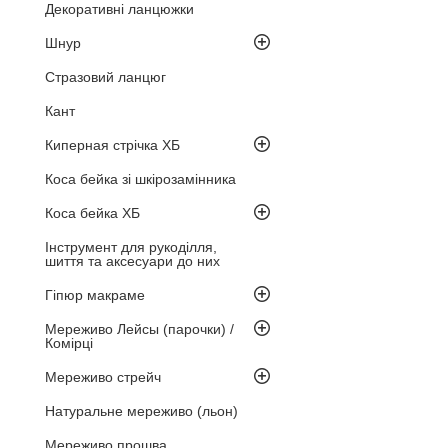
Декоративні ланцюжки
Шнур
Стразовий ланцюг
Кант
Киперная стрічка ХБ
Коса бейка зі шкірозамінника
Коса бейка ХБ
Інструмент для рукоділля,
шиття та аксесуари до них
Гіпюр макраме
Мереживо Лейсы (парочки) /
Комірці
Мереживо стрейч
Натуральне мереживо (льон)
Мереживо прошва