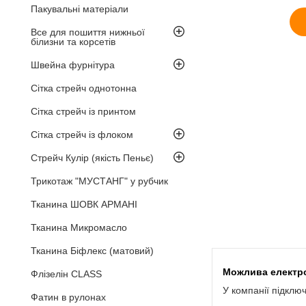
Пакувальні матеріали
Все для пошиття нижньої
білизни та корсетів
Швейна фурнітура
Сітка стрейч однотонна
Сітка стрейч із принтом
Сітка стрейч із флоком
Стрейч Кулір (якість Пеньє)
Трикотаж "МУСТАНГ" у рубчик
Тканина ШОВК АРМАНІ
Тканина Микромасло
Тканина Біфлекс (матовий)
Флізелін CLASS
У компанії підклю
Фатин в рулонах