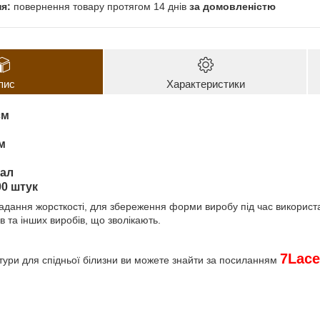
повернення товару протягом 14 днів
за домовленістю
пис
Характеристики
см
м
тал
00 штук
 надання жорсткості, для збереження форми виробу під час викорис
 та інших виробів, що зволікають.
7
Lace
тури для спідньої білизни
ви можете знайти за посиланням