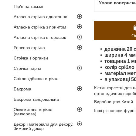
Пір'я на тасьмі
Атласна стрічка однотонна
Атласна стрічка з принтом
О
Атласна стрічка в горошок
Репсова стрічка
довжина 20 
ширина 4 мм
Стрічка з органзи
товщина 1 м
колір срібло
Стрічка парча
матеріал ме
Світловідбивна стрічка
в упаковці 5
Кістки корсетні для
Бахрома
ортопедичних виробів
Бахрома танцювальна
Виробництво Китай
Оксамитова стрічка
Інші різновиди фурні
(велюрова)
Декор і матеріали для декору.
Зимовий декор