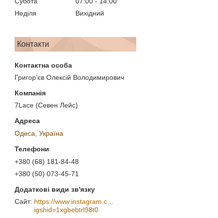
Субота
07:00
14:00
Неділя
Вихідний
Контакти
Григор'єв Олексій Володимирович
7Lace (Севен Лейс)
Одеса, Україна
+380 (68) 181-84-48
+380 (50) 073-45-71
https://www.instagram.com/7_lace/?
igshid=1xgbebtrl98t0