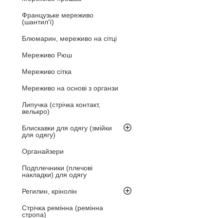
Французьке мереживо
(шантил'ї)
Блюмарин, мереживо на сітці
Мереживо Рюш
Мереживо сітка
Мереживо на основі з органзи
Липучка (стрічка контакт,
велькро)
Блискавки для одягу (змійки
для одягу)
Органайзери
Подплечники (плечові
накладки) для одягу
Регилин, крінолін
Стрічка ремінна (ремінна
стропа)