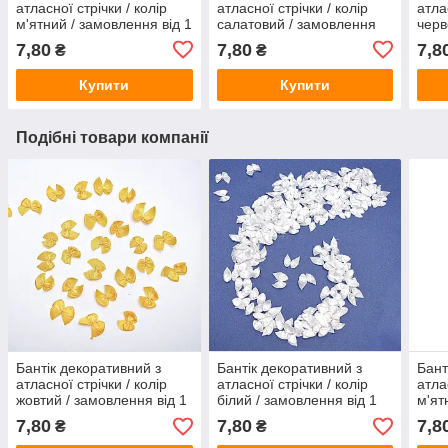
атласної стрічки / колір
атласної стрічки / колір
атла
м'ятний / замовлення від 1
салатовий / замовлення
черв
упаковки (20 штук)
від 1 упаковки (20 штук)
1 уп
7,80
7,80
7,8
₴
₴
Купити
Купити
Подібні товари компанії
Бантік декоративний з
Бантік декоративний з
Бант
атласної стрічки / колір
атласної стрічки / колір
атла
жовтий / замовлення від 1
білий / замовлення від 1
м'ят
упаковки (20 штук)
упаковки (20 штук)
упак
7,80
7,80
7,8
₴
₴