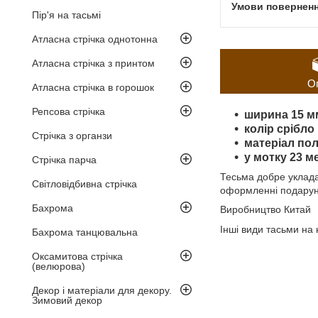
Пір'я на тасьмі
Атласна стрічка однотонна
Атласна стрічка з принтом
О
Атласна стрічка в горошок
Репсова стрічка
ширина 15 м
колір
срібло
Стрічка з органзи
матеріал пол
у мотку 23 м
Стрічка парча
Тесьма добре укладає
Світловідбивна стрічка
оформленні подарункі
Бахрома
Виробництво Китай
Інші види тасьми на
Бахрома танцювальна
Оксамитова стрічка
(велюрова)
Декор і матеріали для декору.
Зимовий декор