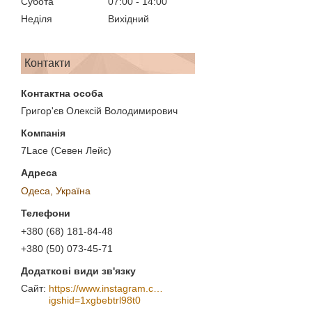
Субота
07:00
14:00
Неділя
Вихідний
Контакти
Григор'єв Олексій Володимирович
7Lace (Севен Лейс)
Одеса, Україна
+380 (68) 181-84-48
+380 (50) 073-45-71
https://www.instagram.com/7_lace/?
igshid=1xgbebtrl98t0