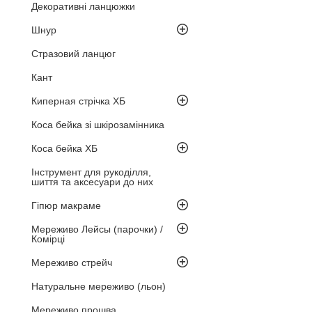
Декоративні ланцюжки
Шнур
Стразовий ланцюг
Кант
Киперная стрічка ХБ
Коса бейка зі шкірозамінника
Коса бейка ХБ
Інструмент для рукоділля,
шиття та аксесуари до них
Гіпюр макраме
Мереживо Лейсы (парочки) /
Комірці
Мереживо стрейч
Натуральне мереживо (льон)
Мереживо прошва