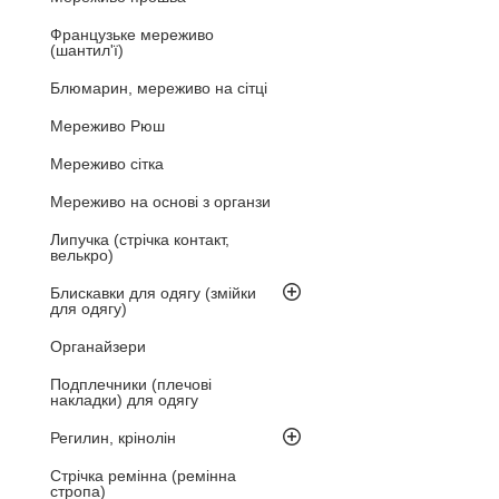
Французьке мереживо
(шантил'ї)
Блюмарин, мереживо на сітці
Мереживо Рюш
Мереживо сітка
Мереживо на основі з органзи
Липучка (стрічка контакт,
велькро)
Блискавки для одягу (змійки
для одягу)
Органайзери
Подплечники (плечові
накладки) для одягу
Регилин, крінолін
Стрічка ремінна (ремінна
стропа)