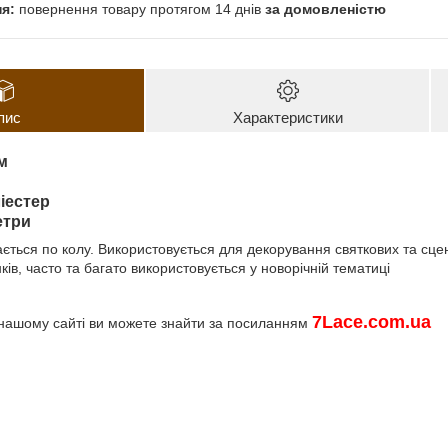
повернення товару протягом 14 днів
за домовленістю
пис
Характеристики
м
іестер
етри
ться по колу. Використовується для декорування святкових та сценіч
в, часто та багато використовується у новорічній тематиці
7
Lace
.
com
.
ua
 нашому сайті ви можете знайти за посиланням