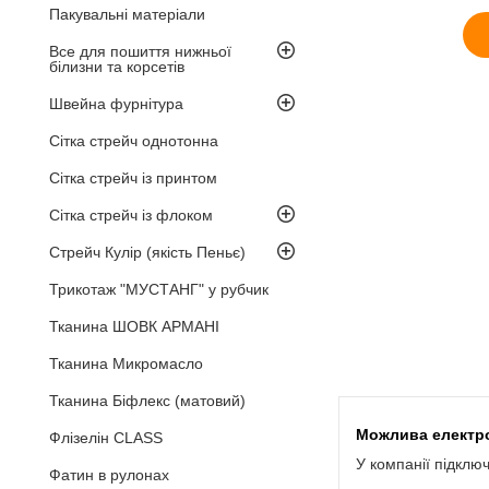
Пакувальні матеріали
Все для пошиття нижньої
білизни та корсетів
Швейна фурнітура
Сітка стрейч однотонна
Сітка стрейч із принтом
Сітка стрейч із флоком
Стрейч Кулір (якість Пеньє)
Трикотаж "МУСТАНГ" у рубчик
Тканина ШОВК АРМАНІ
Тканина Микромасло
Тканина Біфлекс (матовий)
Флізелін CLASS
У компанії підклю
Фатин в рулонах