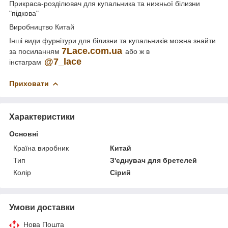
Прикраса-розділювач для купальника та нижньої білизни
"підкова"
Виробництво Китай
Інші види фурнітури для білизни та купальників можна знайти
7
Lace
.
com
.
ua
за посиланням
або ж в
@7_lace
інстаграм
Приховати
Характеристики
Основні
Країна виробник
Китай
Тип
З'єднувач для бретелей
Колір
Сірий
Умови доставки
Нова Пошта