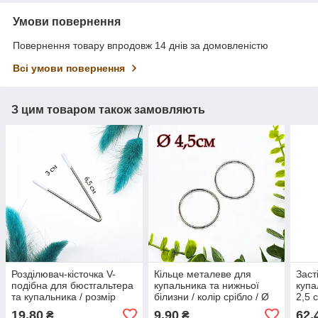
Умови повернення
Повернення товару впродовж 14 днів за домовленістю
Всі умови повернення
З цим товаром також замовляють
Розділювач-кісточка V-
Кільце металеве для
Заст
подібна для бюстгальтера
купальника та нижньої
купа
та купальника / розмір
білизни / колір срібло / Ø
2,5 
3x6,5 см / замовлення від
4,5 см / замовлення від 1
штук
19,80
9,90
62,
₴
₴