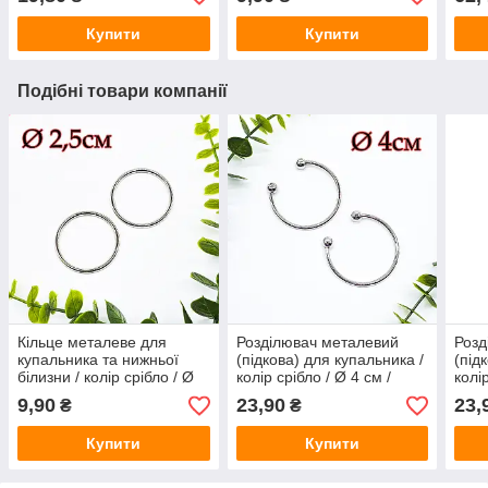
1 штуки
штуки
Купити
Купити
Подібні товари компанії
Кільце металеве для
Розділювач металевий
Розд
купальника та нижньої
(підкова) для купальника /
(під
білизни / колір срібло / Ø
колір срібло / Ø 4 см /
колі
2,5 см / замовлення від 1
замовлення від 1 штуки
замо
9,90
23,90
23,
₴
₴
штуки
Купити
Купити