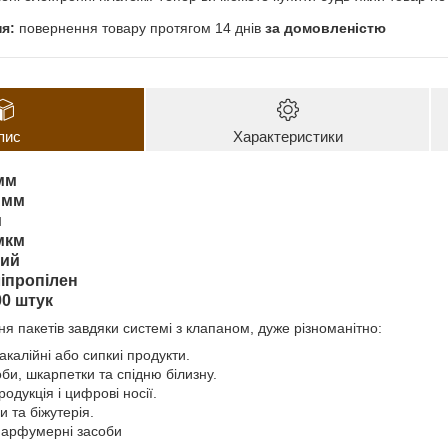
повернення товару протягом 14 днів
за домовленістю
пис
Характеристики
мм
 мм
м
мкм
рий
іпропілен
00 штук
я пакетів завдяки системі з клапаном, дуже різноманітно:
акалійні або сипкиі продукти.
би, шкарпетки та спідню білизну.
одукція і цифрові носії.
 та біжутерія.
парфумерні засоби