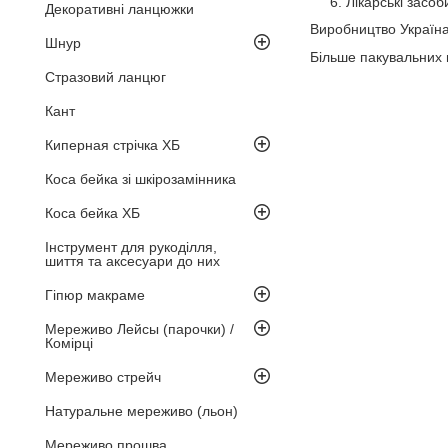
Лікарські засоб
Декоративні ланцюжки
Виробництво Україн
Шнур
Більше пакувальних 
Стразовий ланцюг
Кант
Киперная стрічка ХБ
Коса бейка зі шкірозамінника
Коса бейка ХБ
Інструмент для рукоділля,
шиття та аксесуари до них
Гіпюр макраме
Мереживо Лейсы (парочки) /
Комірці
Мереживо стрейч
Натуральне мереживо (льон)
Мереживо прошва