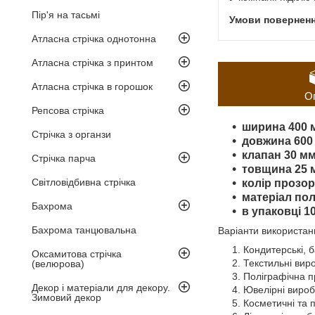
Пір'я на тасьмі
Атласна стрічка однотонна
Атласна стрічка з принтом
Атласна стрічка в горошок
О
Репсова стрічка
ширина 400 
Стрічка з органзи
довжина 600
клапан 30 м
Стрічка парча
товщина 25 
Світловідбивна стрічка
колір прозо
матеріал пол
Бахрома
в упаковці 1
Бахрома танцювальна
Варіанти використанн
Кондитерські, б
Оксамитова стрічка
Текстильні виро
(велюрова)
Поліграфічна пр
Декор і матеріали для декору.
Ювелірні вироби
Зимовий декор
Косметичні та 