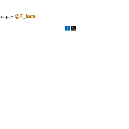
@7_lace
нстаграм