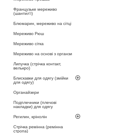
Французьке мереживо
(шантил'ї)
Блюмарин, мереживо на сітці
Мереживо Рюш
Мереживо сітка
Мереживо на основі з органзи
Липучка (стрічка контакт,
велькро)
Блискавки для одягу (змійки
для одягу)
Органайзери
Подплечники (плечові
накладки) для одягу
Регилин, крінолін
Стрічка ремінна (ремінна
стропа)