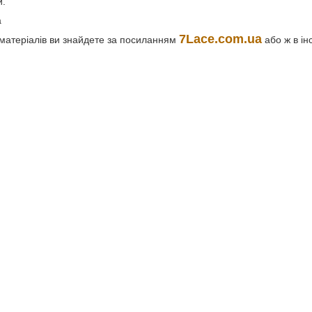
и.
а
7Lace.com.ua
матеріалів ви знайдете за посиланням
або ж в і