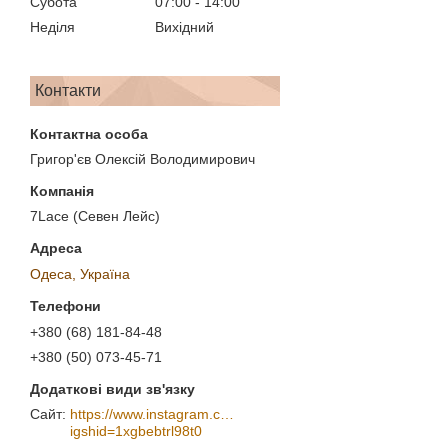
Субота
07:00
14:00
Неділя
Вихідний
Контакти
Григор'єв Олексій Володимирович
7Lace (Севен Лейс)
Одеса, Україна
+380 (68) 181-84-48
+380 (50) 073-45-71
https://www.instagram.com/7_lace/?
igshid=1xgbebtrl98t0