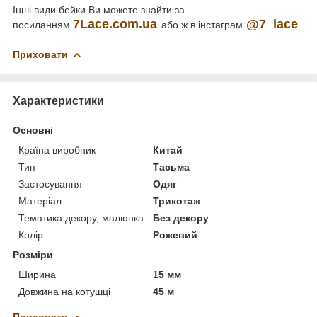
Інші види бейки Ви можете знайти за
7
Lace
.
com
.
ua
@7_lace
посиланням
або ж в інстаграм
Приховати
Характеристики
Основні
Країна виробник
Китай
Тип
Тасьма
Застосування
Одяг
Матеріал
Трикотаж
Тематика декору, малюнка
Без декору
Колір
Рожевий
Розміри
Ширина
15 мм
Довжина на котушці
45 м
Приховати