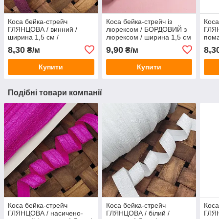
Коса бейка-стрейч
Коса бейка-стрейч із
Коса
ГЛЯНЦОВА / винний /
люрексом / БОРДОВИЙ з
ГЛЯ
ширина 1,5 см /
люрексом / ширина 1,5 см
пома
замовлення від 1 метра
/ замовлення від 1 метра
1,5 
8,30
9,90
8,3
₴/м
₴/м
мет
Купити
Купити
Подібні товари компанії
Коса бейка-стрейч
Коса бейка-стрейч
Коса
ГЛЯНЦОВА / насичено-
ГЛЯНЦОВА / білий /
ГЛЯН